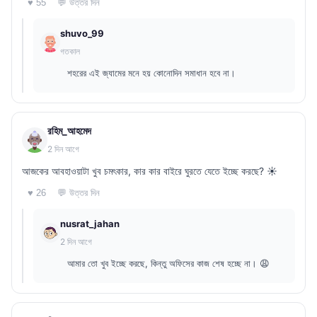
💬 উত্তর দিন
♥ 55
shuvo_99
গতকাল
শহরের এই জ্যামের মনে হয় কোনোদিন সমাধান হবে না।
রহিম_আহমেদ
2 দিন আগে
আজকের আবহাওয়াটা খুব চমৎকার, কার কার বাইরে ঘুরতে যেতে ইচ্ছে করছে? ☀️
💬 উত্তর দিন
♥ 26
nusrat_jahan
2 দিন আগে
আমার তো খুব ইচ্ছে করছে, কিন্তু অফিসের কাজ শেষ হচ্ছে না। 😩