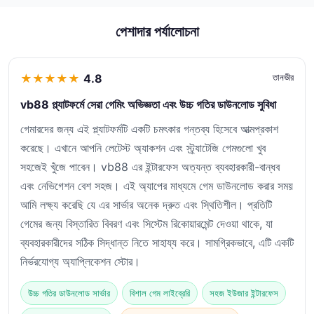
পেশাদার পর্যালোচনা
★
★
★
★
★
4.8
তানভীর
vb88 প্ল্যাটফর্মে সেরা গেমিং অভিজ্ঞতা এবং উচ্চ গতির ডাউনলোড সুবিধা
গেমারদের জন্য এই প্ল্যাটফর্মটি একটি চমৎকার গন্তব্য হিসেবে আত্মপ্রকাশ
করেছে। এখানে আপনি লেটেস্ট অ্যাকশন এবং স্ট্র্যাটেজি গেমগুলো খুব
সহজেই খুঁজে পাবেন। vb88 এর ইন্টারফেস অত্যন্ত ব্যবহারকারী-বান্ধব
এবং নেভিগেশন বেশ সহজ। এই অ্যাপের মাধ্যমে গেম ডাউনলোড করার সময়
আমি লক্ষ্য করেছি যে এর সার্ভার অনেক দ্রুত এবং স্থিতিশীল। প্রতিটি
গেমের জন্য বিস্তারিত বিবরণ এবং সিস্টেম রিকোয়ারমেন্ট দেওয়া থাকে, যা
ব্যবহারকারীদের সঠিক সিদ্ধান্ত নিতে সাহায্য করে। সামগ্রিকভাবে, এটি একটি
নির্ভরযোগ্য অ্যাপ্লিকেশন স্টোর।
উচ্চ গতির ডাউনলোড সার্ভার
বিশাল গেম লাইব্রেরি
সহজ ইউজার ইন্টারফেস