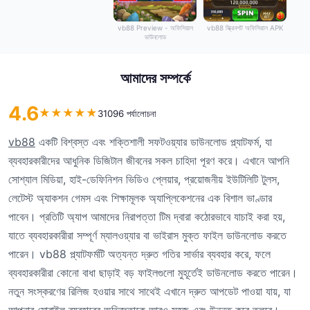
vb88 Preview - অফিসিয়াল
vb88 স্ক্রিনশট অফিসিয়াল APK
ডাউনলোড
আমাদের সম্পর্কে
4.6
★
★
★
★
★
31096 পর্যালোচনা
vb88
একটি বিশ্বস্ত এবং শক্তিশালী সফটওয়্যার ডাউনলোড প্ল্যাটফর্ম, যা
ব্যবহারকারীদের আধুনিক ডিজিটাল জীবনের সকল চাহিদা পূরণ করে। এখানে আপনি
সোশ্যাল মিডিয়া, হাই-ডেফিনিশন ভিডিও প্লেয়ার, প্রয়োজনীয় ইউটিলিটি টুলস,
লেটেস্ট অ্যাকশন গেমস এবং শিক্ষামূলক অ্যাপ্লিকেশনের এক বিশাল ভাণ্ডার
পাবেন। প্রতিটি অ্যাপ আমাদের নিরাপত্তা টিম দ্বারা কঠোরভাবে যাচাই করা হয়,
যাতে ব্যবহারকারীরা সম্পূর্ণ ম্যালওয়্যার বা ভাইরাস মুক্ত ফাইল ডাউনলোড করতে
পারেন। vb88 প্ল্যাটফর্মটি অত্যন্ত দ্রুত গতির সার্ভার ব্যবহার করে, ফলে
ব্যবহারকারীরা কোনো বাধা ছাড়াই বড় ফাইলগুলো মুহূর্তেই ডাউনলোড করতে পারেন।
নতুন সংস্করণের রিলিজ হওয়ার সাথে সাথেই এখানে দ্রুত আপডেট পাওয়া যায়, যা
আপনার মোবাইল ব্যবহারের অভিজ্ঞতাকে আরও সহজ এবং উন্নত করে তুলবে।