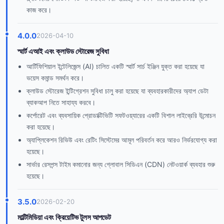
কাজ করে।
4.0.0
2026-04-10
স্মার্ট এআই এবং ক্লাউড স্টোরেজ সুবিধা
আর্টিফিশিয়াল ইন্টেলিজেন্স (AI) চালিত একটি স্মার্ট সার্চ ইঞ্জিন যুক্ত করা হয়েছে যা
ভয়েস কমান্ড সমর্থন করে।
ক্লাউড স্টোরেজ ইন্টিগ্রেশন সুবিধা চালু করা হয়েছে যা ব্যবহারকারীদের অ্যাপ ডেটা
ব্যাকআপ নিতে সাহায্য করবে।
কর্পোরেট এবং ব্যবসায়িক প্রোডাক্টিভিটি সফটওয়্যারের একটি বিশাল লাইব্রেরি উন্মোচন
করা হয়েছে।
অ্যাপ্লিকেশন রিভিউ এবং রেটিং সিস্টেমের আমূল পরিবর্তন করে আরও নির্ভরযোগ্য করা
হয়েছে।
সার্ভার রেসপন্স টাইম কমানোর জন্য গ্লোবাল সিডিএন (CDN) নেটওয়ার্ক ব্যবহার শুরু
হয়েছে।
3.5.0
2026-02-20
মাল্টিমিডিয়া এবং ক্রিয়েটিভ টুলস আপডেট