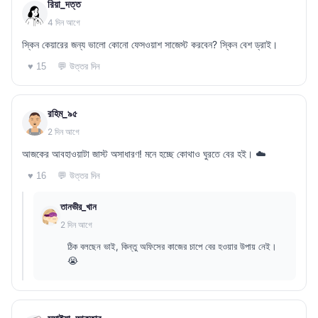
রিয়া_দত্ত
4 দিন আগে
স্কিন কেয়ারের জন্য ভালো কোনো ফেসওয়াশ সাজেস্ট করবেন? স্কিন বেশ ড্রাই।
💬 উত্তর দিন
♥ 15
রহিম_৯৫
2 দিন আগে
আজকের আবহাওয়াটা জাস্ট অসাধারণ! মনে হচ্ছে কোথাও ঘুরতে বের হই। ☁️
💬 উত্তর দিন
♥ 16
তানভীর_খান
2 দিন আগে
ঠিক বলছেন ভাই, কিন্তু অফিসের কাজের চাপে বের হওয়ার উপায় নেই।
😭