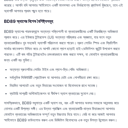
করেছে। আপনি যদি আপনার স্মার্টফোনে একটি মানসম্মত এবং নির্ভরযোগ্য প্ল্যাটফর্ম খুঁজছেন, তবে এই
অ্যাপটি আপনার প্রথম পছন্দ হতে পারে।
BD89 অ্যাপের বিশেষ বৈশিষ্ট্যসমূহ
BD89 অ্যাপের পারফরম্যান্স অত্যন্ত শক্তিশালী যা ব্যবহারকারীদের একটি নিরবচ্ছিন্ন অভিজ্ঞতা
প্রদান করে। এর ইউজার ইন্টারফেস (UI) অত্যন্ত পরিষ্কার এবং স্বজ্ঞাত, যার ফলে নতুন
ব্যবহারকারীরাও খুব সহজেই অ্যাপটি পরিচালনা করতে পারেন। দ্রুত লোডিং স্পিড এবং স্থিতিশীল
সার্ভার কানেকশন নিশ্চিত করে যে আপনি কোনো ল্যাগ ছাড়াই হাই-ডেফিনিশন কন্টেন্ট উপভোগ করতে
পারবেন। এটি কম গতির ইন্টারনেটেও চমৎকারভাবে কাজ করতে সক্ষম, যা মোবাইল ব্যবহারকারীদের
জন্য একটি বড় সুবিধা।
অত্যন্ত দ্রুতগতির লোডিং টাইম এবং ল্যাগ-ফ্রি গেমিং অভিজ্ঞতা।
সর্বাধুনিক সিকিউরিটি প্রোটোকল যা আপনার ডেটা এবং গোপনীয়তা রক্ষা করে।
নিয়মিত আপডেট এবং নতুন ফিচারের সংযোজন যা বিনোদনকে রাখে সতেজ।
ব্যাটারি সাশ্রয়ী অপ্টিমাইজেশন যা দীর্ঘক্ষণ অ্যাপ ব্যবহারের সুযোগ দেয়।
সামগ্রিকভাবে, BD89 শুধুমাত্র একটি অ্যাপ নয়, বরং এটি আপনার অবসর সময়কে আনন্দময় করে
তোলার একটি বিশ্বস্ত সঙ্গী। এর উন্নত গ্রাফিক্স এবং ব্যবহারকারী-বান্ধব ফিচারগুলো আপনার
মোবাইল ব্যবহারের অভিজ্ঞতাকে সম্পূর্ণ নতুন উচ্চতায় নিয়ে যাবে। দেরি না করে আজই আপনার
স্মার্টফোনে BD89 ডাউনলোড করুন এবং ডিজিটাল বিনোদনের এক নতুন দিগন্ত উন্মোচন করুন।