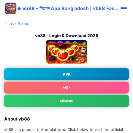
🔥 vb88 - নিরাপদ App Bangladesh | vb88 Fast Cashback 💎
← হোমে ফিরে যান
vb88 – Login & Download 2026
APK
লগইন
ডাউনলোড
About vb88
vb88 is a popular online platform. Click below to visit the official