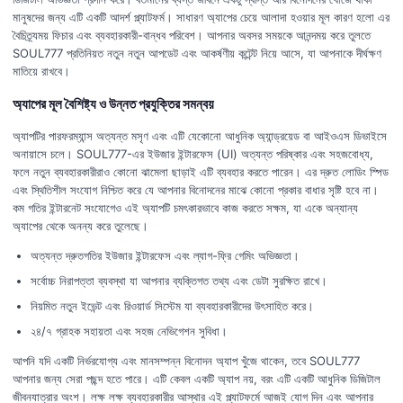
মানুষদের জন্য এটি একটি আদর্শ প্ল্যাটফর্ম। সাধারণ অ্যাপের চেয়ে আলাদা হওয়ার মূল কারণ হলো এর
বৈচিত্র্যময় ফিচার এবং ব্যবহারকারী-বান্ধব পরিবেশ। আপনার অবসর সময়কে আনন্দময় করে তুলতে
SOUL777 প্রতিনিয়ত নতুন নতুন আপডেট এবং আকর্ষণীয় কন্টেন্ট নিয়ে আসে, যা আপনাকে দীর্ঘক্ষণ
মাতিয়ে রাখবে।
অ্যাপের মূল বৈশিষ্ট্য ও উন্নত প্রযুক্তির সমন্বয়
অ্যাপটির পারফরম্যান্স অত্যন্ত মসৃণ এবং এটি যেকোনো আধুনিক অ্যান্ড্রয়েড বা আইওএস ডিভাইসে
অনায়াসে চলে। SOUL777-এর ইউজার ইন্টারফেস (UI) অত্যন্ত পরিষ্কার এবং সহজবোধ্য,
ফলে নতুন ব্যবহারকারীরাও কোনো ঝামেলা ছাড়াই এটি ব্যবহার করতে পারেন। এর দ্রুত লোডিং স্পিড
এবং স্থিতিশীল সংযোগ নিশ্চিত করে যে আপনার বিনোদনের মাঝে কোনো প্রকার বাধার সৃষ্টি হবে না।
কম গতির ইন্টারনেট সংযোগেও এই অ্যাপটি চমৎকারভাবে কাজ করতে সক্ষম, যা একে অন্যান্য
অ্যাপের থেকে অনন্য করে তুলেছে।
অত্যন্ত দ্রুতগতির ইউজার ইন্টারফেস এবং ল্যাগ-ফ্রি গেমিং অভিজ্ঞতা।
সর্বোচ্চ নিরাপত্তা ব্যবস্থা যা আপনার ব্যক্তিগত তথ্য এবং ডেটা সুরক্ষিত রাখে।
নিয়মিত নতুন ইভেন্ট এবং রিওয়ার্ড সিস্টেম যা ব্যবহারকারীদের উৎসাহিত করে।
২৪/৭ গ্রাহক সহায়তা এবং সহজ নেভিগেশন সুবিধা।
আপনি যদি একটি নির্ভরযোগ্য এবং মানসম্পন্ন বিনোদন অ্যাপ খুঁজে থাকেন, তবে SOUL777
আপনার জন্য সেরা পছন্দ হতে পারে। এটি কেবল একটি অ্যাপ নয়, বরং এটি একটি আধুনিক ডিজিটাল
জীবনযাত্রার অংশ। লক্ষ লক্ষ ব্যবহারকারীর আস্থার এই প্ল্যাটফর্মে আজই যোগ দিন এবং আপনার