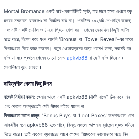
Mortal Bromance একটি হাই-ভোলাটিলিটি স্লট, যার মানে হলো এখানে বড়
জয়ের সম্ভাবনা থাকলেও তা নিয়মিত ঘটে না। গেমটিতে ১০২৪টি পে-লাইন রয়েছে
এবং এটি একটি ৫-রিল ও ৪-রো গ্রিডে খেলা হয়। গেমের মেকানিক্স কিছুটা জটিল
হতে পারে, বিশেষ করে যখন আপনি 'Bronus' বা 'Towel Reveal'-এর মতো
ফিচারগুলো নিয়ে কাজ করবেন। নতুন খেলোয়াড়দের জন্য পরামর্শ হলো, সরাসরি বড়
বাজি না ধরে প্রথমে গেমের ডেমো মোড
apkvb88
বা ছোট বাজি দিয়ে এর
মেকানিজম বুঝে নেওয়া।
দায়িত্বশীল খেলার কিছু টিপস
বাজেট নির্ধারণ করুন:
খেলার আগে একটি apkvb88 নির্দিষ্ট বাজেট ঠিক করে নিন
এবং কোনো অবস্থাতেই সেই সীমার বাইরে যাবেন না।
ফিচারগুলো আগে জানুন:
'Bonus Buys' বা 'Loot Boxes' অপশনগুলো বেশ
আকর্ষণীয় মনে apkvb88 হতে পারে, কিন্তু এগুলো আপনার ব্যালেন্স দ্রুত কমিয়ে
দিতে পারে। তাই এগুলো ব্যবহারের আগে গেমের নিয়মগুলো ভালোভাবে পড়ে নিন।