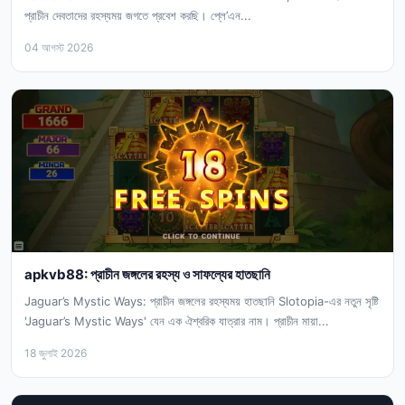
প্রাচীন দেবতাদের রহস্যময় জগতে প্রবেশ করছি। প্লে’এন...
04 আগস্ট 2026
apkvb88: প্রাচীন জঙ্গলের রহস্য ও সাফল্যের হাতছানি
Jaguar’s Mystic Ways: প্রাচীন জঙ্গলের রহস্যময় হাতছানি Slotopia-এর নতুন সৃষ্টি
'Jaguar’s Mystic Ways' যেন এক ঐশ্বরিক যাত্রার নাম। প্রাচীন মায়া...
18 জুলাই 2026