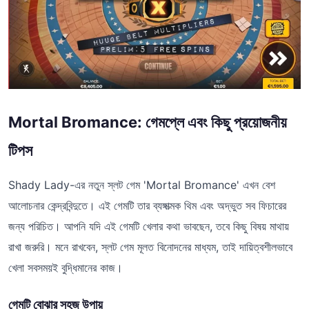
Mortal Bromance: গেমপ্লে এবং কিছু প্রয়োজনীয়
টিপস
Shady Lady-এর নতুন স্লট গেম 'Mortal Bromance' এখন বেশ
আলোচনার কেন্দ্রবিন্দুতে। এই গেমটি তার ব্যঙ্গাত্মক থিম এবং অদ্ভুত সব ফিচারের
জন্য পরিচিত। আপনি যদি এই গেমটি খেলার কথা ভাবছেন, তবে কিছু বিষয় মাথায়
রাখা জরুরি। মনে রাখবেন, স্লট গেম মূলত বিনোদনের মাধ্যম, তাই দায়িত্বশীলভাবে
খেলা সবসময়ই বুদ্ধিমানের কাজ।
গেমটি বোঝার সহজ উপায়