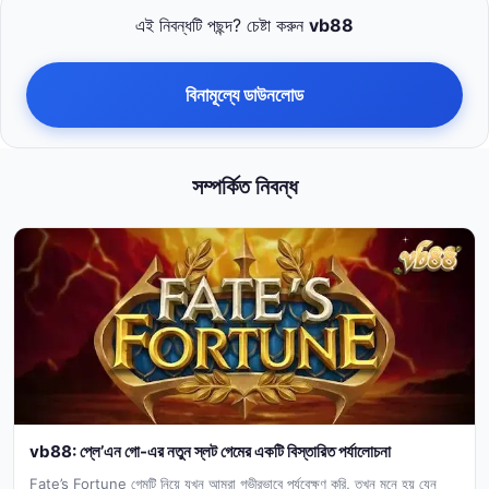
এই নিবন্ধটি পছন্দ? চেষ্টা করুন
vb88
বিনামূল্যে ডাউনলোড
সম্পর্কিত নিবন্ধ
vb88: প্লে’এন গো-এর নতুন স্লট গেমের একটি বিস্তারিত পর্যালোচনা
Fate’s Fortune গেমটি নিয়ে যখন আমরা গভীরভাবে পর্যবেক্ষণ করি, তখন মনে হয় যেন